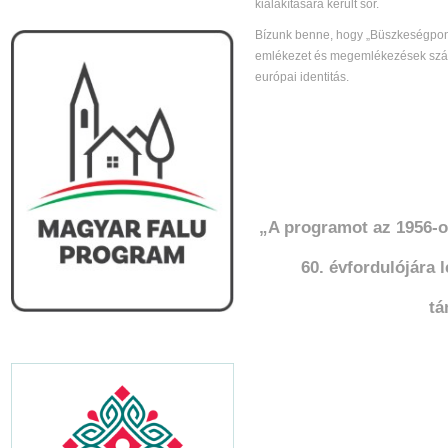
kialakítására került sor.
Bízunk benne, hogy „Büszkeségpont
emlékezet és megemlékezések számá
európai identitás.
„A programot az 1956-o
60. évfordulójára 
tá