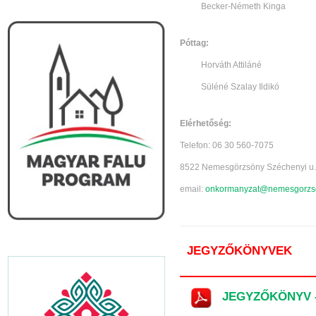
Becker-Németh Kinga
Póttag:
Horváth Attiláné
Süléné Szalay Ildikó
Elérhetőség:
Telefon: 06 30 560-7075
8522 Nemesgörzsöny Széchenyi u.
email:
onkormanyzat@nemesgorzs
JEGYZŐKÖNYVEK
JEGYZŐKÖNYV - N