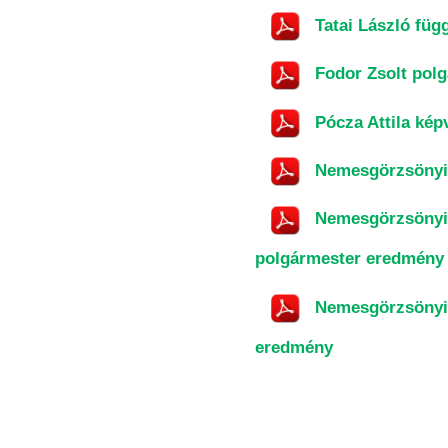
Tatai László füg
Fodor Zsolt polg
Pócza Attila kép
Nemesgörzsönyi H
Nemesgörzsönyi H
polgármester eredmény
Nemesgörzsönyi H
eredmény