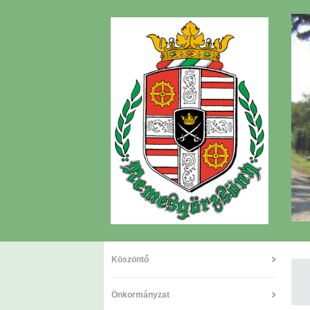
Köszöntő
Önkormányzat