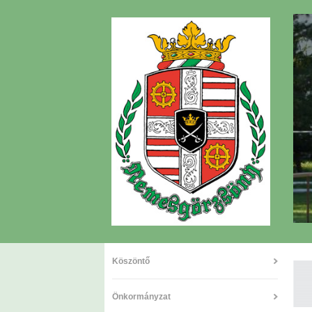
Köszöntő
Önkormányzat