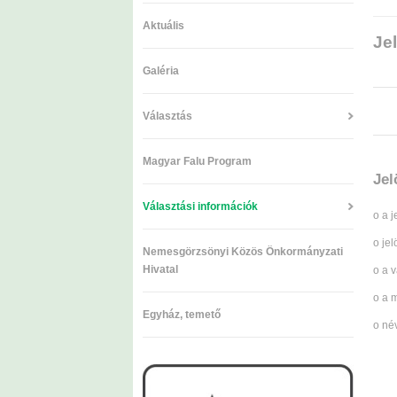
Aktuális
Je
Galéria
Választás
Magyar Falu Program
Jel
Választási információk
o a 
o je
Nemesgörzsönyi Közös Önkormányzati
Hivatal
o a 
o a 
Egyház, temető
o né