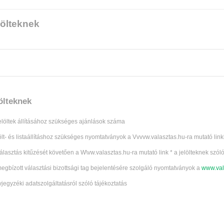
lölteknek
ölteknek
jelöltek állításához szükséges ajánlások száma
lölt- és listaállításhoz szükséges nyomtatványok a Vvvvw.valasztas.hu-ra mutató link
választás kitűzését követően a W\vw.valasztas.hu-ra mutató link * a jelölteknek szól
megbízott választási bizottsági tag bejelentésére szolgáló nyomtatványok a
www.val
vjegyzéki adatszolgáltatásról szóló tájékoztatás