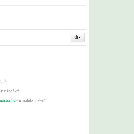
kel*
ó határidőkről
asztas.hu
-ra mutató linkkel*