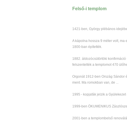
Felső-i templom
1421-ben, György plébános idejében
A kápolna hossza 9 méter volt, ma 
1800-ban építették.
1882. áldozócsütörtöki konfirmáció
felszentelték a templomot 470 ülőhe
Orgonát 1912-ben Ország Sándor és 
ment. Ma romokban van, de ...
1995 - kopjafák jelzik a Gyülekezet
1999-ben ÖKUMENIKUS Zászlószen
2001-ben a templombelső renoválá