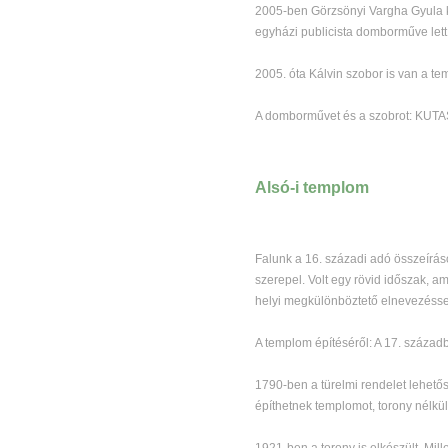
2005-ben Görzsönyi Vargha Gyula köl
egyházi publicista domborműve lett
2005. óta Kálvin szobor is van a te
A domborművet és a szobrot: KUTAS
Alsó-i templom
Falunk a 16. századi adó összeírá
szerepel. Volt egy rövid időszak, a
helyi megkülönböztető elnevezésse
A templom építéséről: A 17. száza
1790-ben a türelmi rendelet lehetős
építhetnek templomot, torony nélkül