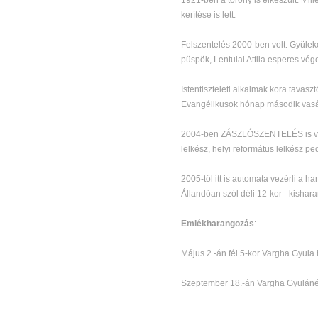
1921-ben a torony is elkészült. Mil
kerítése is lett.
Felszentelés 2000-ben volt. Gyüle
püspök, Lentulai Attila esperes vég
Istentiszteleti alkalmak kora tavasz
Evangélikusok hónap második vasár
2004-ben ZÁSZLÓSZENTELÉS is volt.
lelkész, helyi református lelkész p
2005-től itt is automata vezérli a h
Állandóan szól déli 12-kor - kishar
Emlékharangozás
:
Május 2.-án fél 5-kor Vargha Gyula
Szeptember 18.-án Vargha Gyuláné 