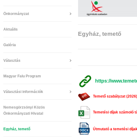
Önkormányzat
Aktuális
Egyház, temető
Galéria
Választás
Magyar Falu Program
https://www.temet
Választási információk
Temető szabályzat (2026
Nemesgörzsönyi Közös
Temetési díjak számoló t
Önkormányzati Hivatal
Útmutató a temetési díja
Egyház, temető