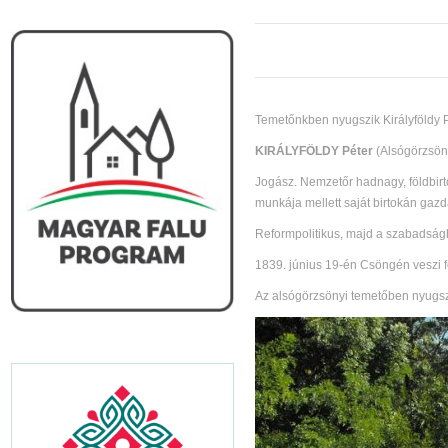
Temetőnkben nyugszik Királyföldy P
KIRÁLYFÖLDY Péter
(Alsógörzsöny,
Jogász. Nemzetőr hadnagy, földbirt
munkája mellett saját birtokán gazd
Reformpolitikus, majd a szabadság
1839. június 19-én Csöngén veszi f
Az alsógörzsönyi temetőben nyugszi