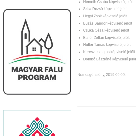
Németh Csaba képviselő jelölt
Szita Dezső képviselő jelölt
Hegyi Zsolt képviselő jelölt
Buzás Sándor képviselő jelölt
Csuka Géza képviselő jelölt
Ballér Zoltán képviselő jelölt
Hutter Tamás képviselő jelölt
Keresztes Lajos képviselő jelölt
Dombó Lászlóné képviselő jelöl
Nemesgörzsöny, 2019.09.09.