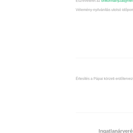
Észrevételét az
onkormanyzat@nem
Vélemény-nyilvánítás utolsó időpont
Értesítés a Pápai körzeti erdőtervez
Ingatlanárveré