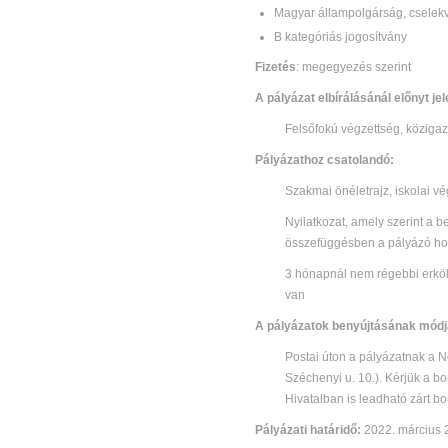
Magyar állampolgárság, cselekv
B kategóriás jogosítvány
Fizetés
: megegyezés szerint
A pályázat elbírálásánál előnyt jel
Felsőfokú végzettség, közigaz
Pályázathoz csatolandó:
Szakmai önéletrajz, iskolai vé
Nyilatkozat, amely szerint a b
összefüggésben a pályázó hoz
3 hónapnál nem régebbi erkölc
van
A pályázatok benyújtásának módj
Postai úton a pályázatnak a
Széchenyi u. 10.). Kérjük a 
Hivatalban is leadható zárt bo
Pályázati határidő:
2022. március 