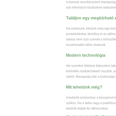
is komoly veszélyt jelent manapság
sok információ közlésével sebezhet
Találjon egy megbízható 
Ha elutazunk, kérjünk meg egy barát
postaládánkat, távolítsa el az ajtór
lakása nem szúr szemet a bűnözőkn
huzamosabb időre elutazott.
Modern technológia
Aki szeretné tökélyre fejleszteni la
különféle nyitásérzékelő riasztók, 
rádiót. Manapság már a biztonsági k
Mit tehetünk még?
A betörők elsősorban a készpénzt és
szűkös. Ha a falba vagy a padlóhoz 
betörők dúlják fel otthonunkat.