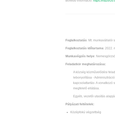
Bővebb információ:
https://hazorzo
Foglalkoztatás
: Mt. munkavállalói 
Foglalkoztatás időtartama
: 2022. 
Munkavégzés helye
: Nemesgörzsö
Feladatkör meghatározása:
A község közművelődési felada
lebonyolítása - Adminisztráci
kapcsolattartás- A vonatkozó 
megfelelő ellátása.
Egyéb, vezetői utasítás alapj
Pályázati feltételek:
Középfokú végzettség