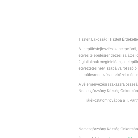
Tisztelt Lakosság! Tisztelt Érdekelte
A településfejlesztési koncepcióról,
egyes településrendezési sajátos j
foglaltaknak megfelelően, a telepü
egyeztetés helyi szabályairól szó
településrendezési eszközei módo
A véleményezési szakaszra összeál
Nemesgörzsöny Község Önkormányza
Tájékoztatom továbbá a T. Part
Nemesgörzsöny Község Önkormányz