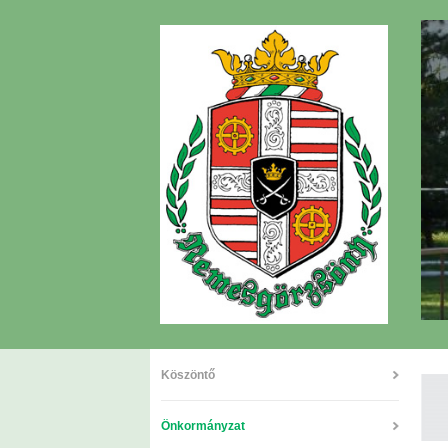
Köszöntő
Önkormányzat